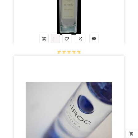









Takamaka Rhum Vessou Blanc
Prix
38,00 €
