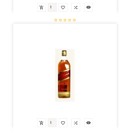









Jack Daniels
Prix
58,89 €



