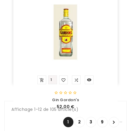









Gin Gordon's
Prix
52,00 €
Affichage 1-12 de 105 article(s)
…
1
2
3
9
