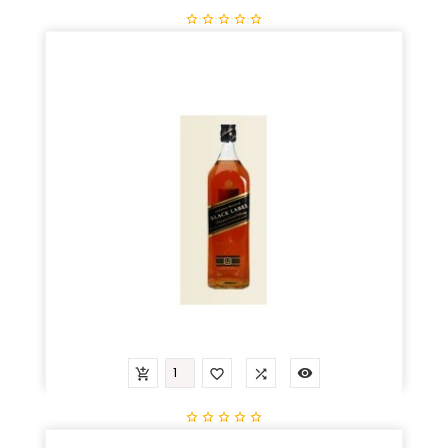





J&W Red Label
Prix
46,36 €









J&W Black Label