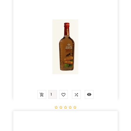
Prix
58,09 €









Tequilla Agavita Gold
Prix
43,07 €