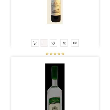









Bordeaux Merlot Cabernet
Prix
19,60 €