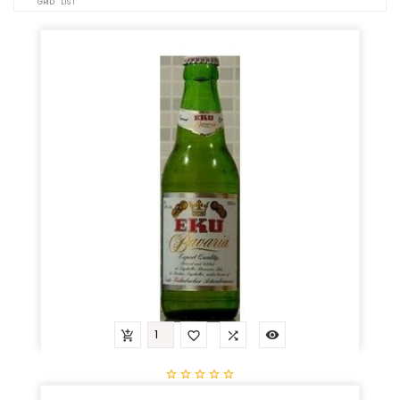
GRID
LIST









Bierre Local Eku