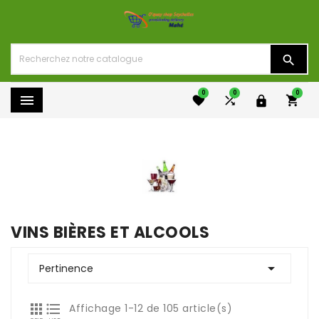

0
0
0





VINS BIÈRES ET ALCOOLS

Pertinence


Affichage 1-12 de 105 article(s)