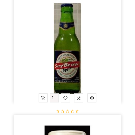
Prix
3,37 €









Bierre Local Seybrew
Prix
2,65 €