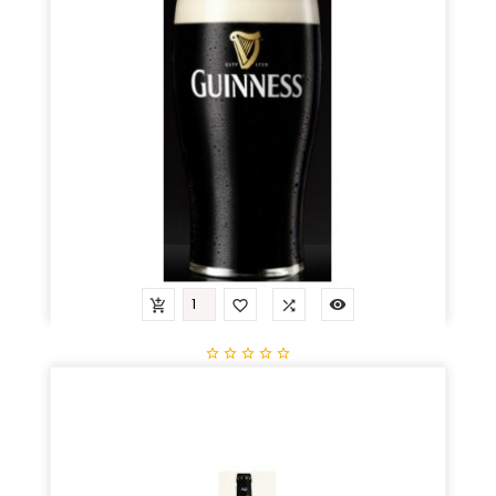









Guiness
Prix
3,86 €