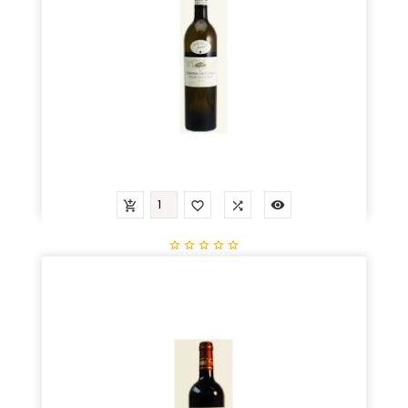









Muscadet St Jean De Minervois
Prix
19,60 €