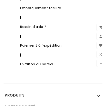
Embarquement facilité
|
Besoin d'aide ?

ADD
|

MY 
Paiement à l'expédition

FAV

|
CO

Livraison au bateau
SCR
PRODUITS
