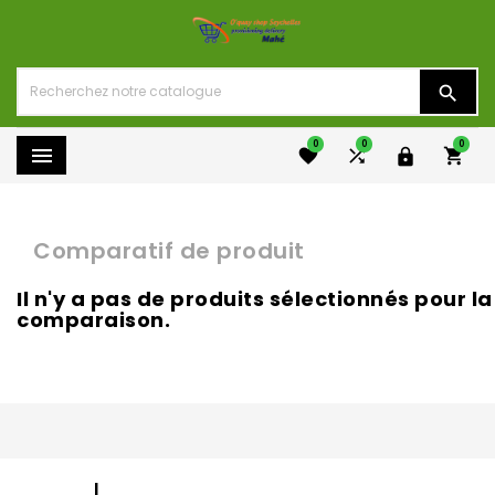

0
0
0





Comparatif de produit
Il n'y a pas de produits sélectionnés pour la
comparaison.
|