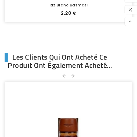
Riz Blanc Basmati
FAV

Prix
2,20 €
CO

SCR
Les Clients Qui Ont Acheté Ce
Produit Ont Également Acheté...

