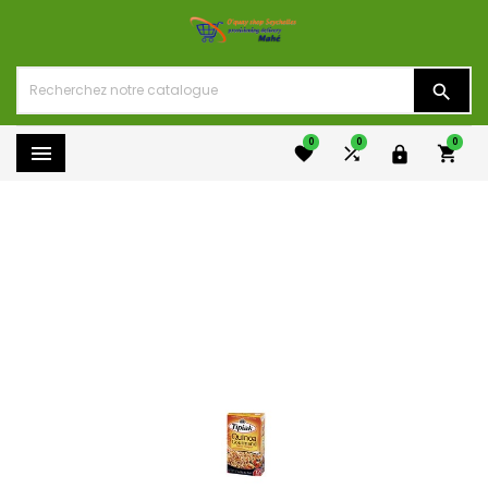

0
0
0




